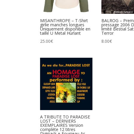
MISANTHROPE – T-Shirt
BALROG – Premi
girlie manches longues
pressage 2006 D
Uniquement disponible en
limité Bestial Sa
taille U Metal Hurlant
Terror
25.00
€
8.00
€
A TRIBUTE TO PARADISE
LOST – DERNIERS
EXEMPLAIRES Version
complète 12 titres
Digipack + Fourreau As