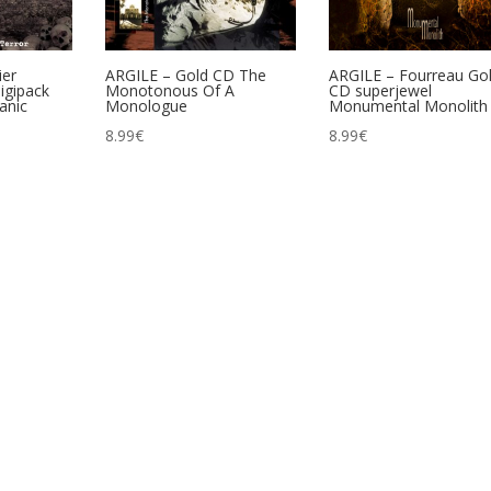
er
ARGILE – Gold CD The
ARGILE – Fourreau Go
igipack
Monotonous Of A
CD superjewel
tanic
Monologue
Monumental Monolith
8.99
€
8.99
€