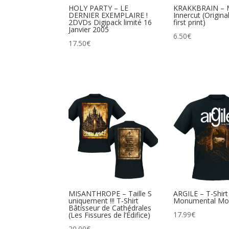
HOLY PARTY – LE
KRAKKBRAIN –
DERNIER EXEMPLAIRE !
Innercut (Origina
2DVDs Digipack limité 16
first print)
Janvier 2005
6.50
€
17.50
€
MISANTHROPE – Taille S
ARGILE – T-Shirt
uniquement !!! T-Shirt
Monumental Mon
Bâtisseur de Cathédrales
17.99
€
(Les Fissures de l’Édifice)
20.00
€