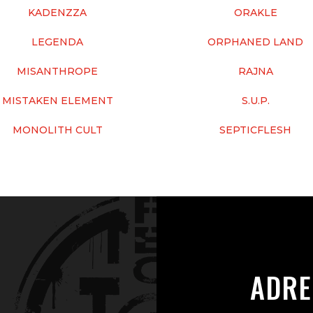
KADENZZA
ORAKLE
LEGENDA
ORPHANED LAND
MISANTHROPE
RAJNA
MISTAKEN ELEMENT
S.U.P.
MONOLITH CULT
SEPTICFLESH
ADRE