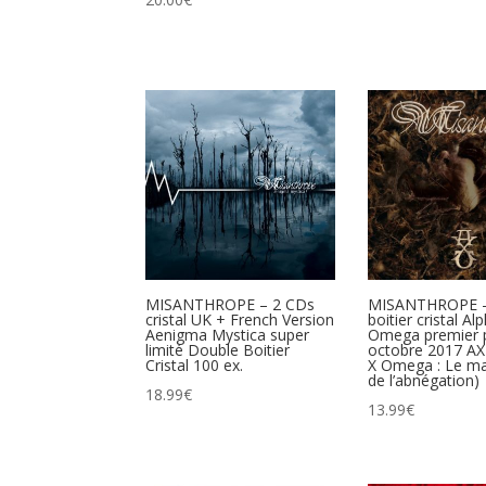
MISANTHROPE – 2 CDs
MISANTHROPE 
cristal UK + French Version
boitier cristal Al
Aenigma Mystica super
Omega premier 
limité Double Boitier
octobre 2017 ΑX
Cristal 100 ex.
X Omega : Le ma
de l’abnégation)
18.99
€
13.99
€