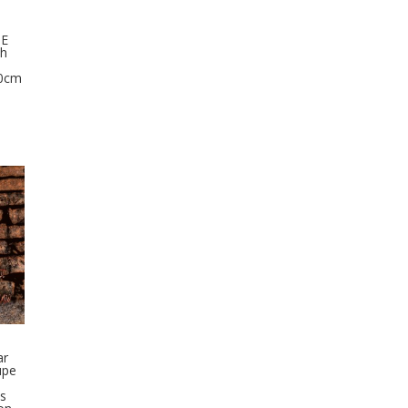
e
PE
th
30cm
ar
upe
us