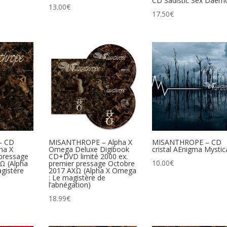
CD Sadistic Sex Daem
13.00
€
17.50
€
– CD
MISANTHROPE – Alpha X
MISANTHROPE – CD
pha X
Omega Deluxe Digibook
cristal AEnigma Mystic
pressage
CD+DVD limité 2000 ex.
10.00
€
Ω (Alpha
premier pressage Octobre
gistère
2017 ΑXΩ (Alpha X Omega
: Le magistère de
l’abnégation)
18.99
€