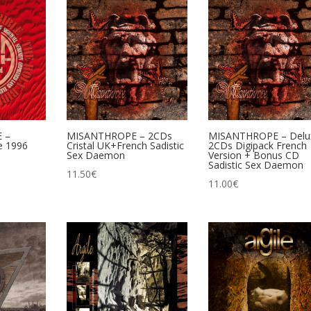
 –
MISANTHROPE – 2CDs
MISANTHROPE – Delu
e 1996
Cristal UK+French Sadistic
2CDs Digipack French
Sex Daemon
Version + Bonus CD
Sadistic Sex Daemon
11.50
€
11.00
€