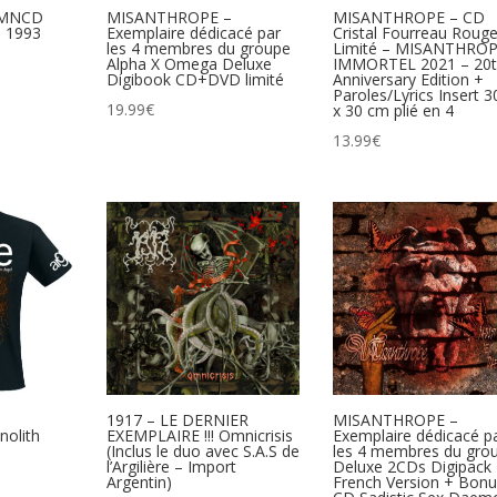
 MNCD
MISANTHROPE –
MISANTHROPE – CD
l 1993
Exemplaire dédicacé par
Cristal Fourreau Roug
les 4 membres du groupe
Limité – MISANTHRO
Alpha X Omega Deluxe
IMMORTEL 2021 – 20
Digibook CD+DVD limité
Anniversary Edition +
Paroles/Lyrics Insert 
19.99
€
x 30 cm plié en 4
13.99
€
1917 – LE DERNIER
MISANTHROPE –
olith
EXEMPLAIRE !!! Omnicrisis
Exemplaire dédicacé p
(Inclus le duo avec S.A.S de
les 4 membres du gro
l’Argilière – Import
Deluxe 2CDs Digipack
Argentin)
French Version + Bon