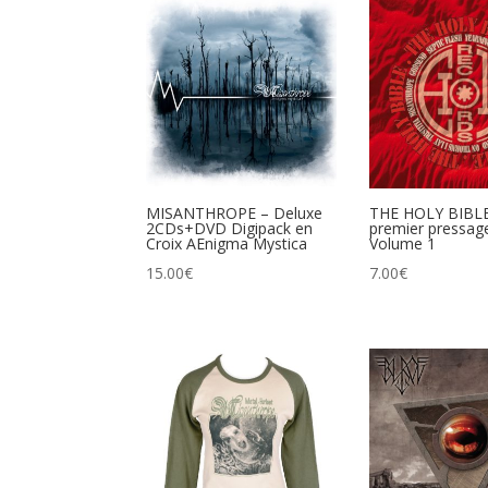
MISANTHROPE – Deluxe
THE HOLY BIBLE
2CDs+DVD Digipack en
premier pressag
Croix AEnigma Mystica
Volume 1
15.00
€
7.00
€