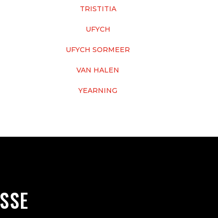
TRISTITIA
UFYCH
UFYCH SORMEER
VAN HALEN
YEARNING
SSE