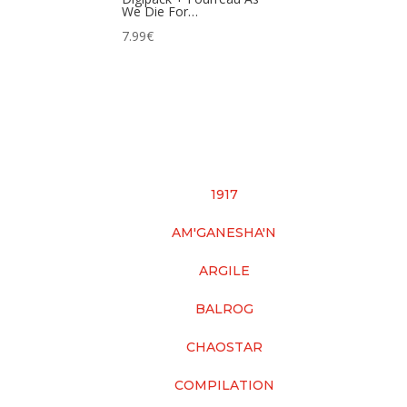
We Die For…
7.99
€
1917
AM'GANESHA'N
ARGILE
BALROG
CHAOSTAR
COMPILATION