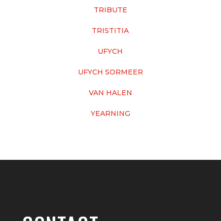
TRIBUTE
TRISTITIA
UFYCH
UFYCH SORMEER
VAN HALEN
YEARNING