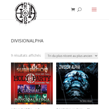
DIVISIONALPHA
Trié
9 résultats affichés
du
plus
récent
au
plus
ancien