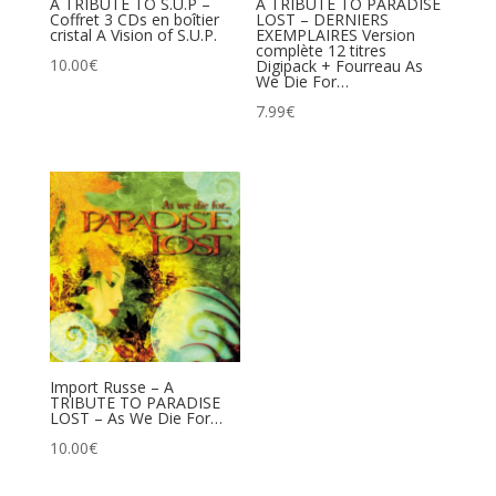
A TRIBUTE TO S.U.P –
A TRIBUTE TO PARADISE
Coffret 3 CDs en boîtier
LOST – DERNIERS
cristal A Vision of S.U.P.
EXEMPLAIRES Version
complète 12 titres
10.00
€
Digipack + Fourreau As
We Die For…
7.99
€
Import Russe – A
TRIBUTE TO PARADISE
LOST – As We Die For…
10.00
€