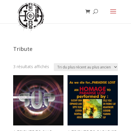
Tribute
Trié
3 résultats affichés
du
plus
récent
au
plus
ancien