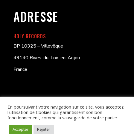
ADRESSE
HOLY RECORDS
BP 10325 – Villevêque
49140 Rives-du-Loir-en-Anjou
France
En poursuivant votre navigation sur ce site, vous acceptez
l'utilisation de Cookies qui garantissent son bon
fonctionnement, comme la sauvegarde de votre panier.
Better Call Swayb
| HOLY RECORDS – © 2024
Accepter
Rejeter