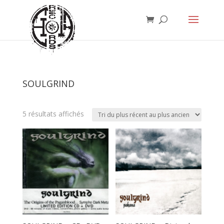
SOULGRIND
Trié
5 résultats affichés
du
plus
récent
au
plus
ancien