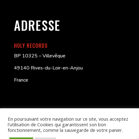
ADRESSE
HOLY RECORDS
BP 10325 – Villevêque
49140 Rives-du-Loir-en-Anjou
France
En poursuivant votre navigation sur ce site, vous acceptez
l'utilisation de Cookies qui garantissent son bon
fonctionnement, comme la sauvegarde de votre panier.
Better Call Swayb
| HOLY RECORDS – © 2024