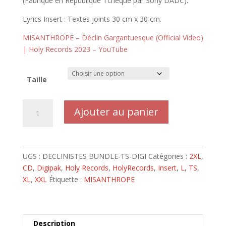
(Fabriqué en République Tchèque par Sony DADC).
Lyrics Insert : Textes joints 30 cm x 30 cm.
MISANTHROPE – Déclin Gargantuesque (Official Video)
| Holy Records 2023 – YouTube
Taille
quantité
Ajouter au panier
de
MISANTHROPE
Les
Déclinistes
UGS :
DECLINISTES BUNDLE-TS-DIGI
Catégories :
2XL
,
Bundle
CD
,
Digipak
,
Holy Records
,
HolyRecords
,
Insert
,
L
,
TS
,
Exclusif
XL
,
XXL
Étiquette :
MISANTHROPE
:
T-
Shirt
+
Description