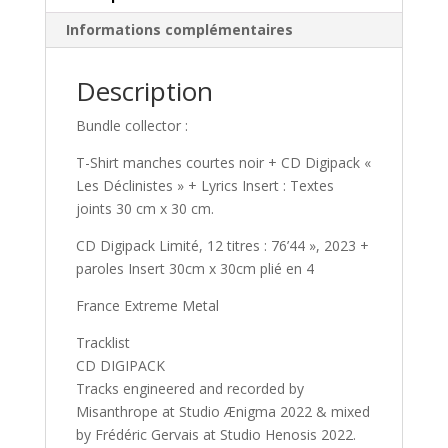
CD
Informations complémentaires
Digipack
Limité
+
Description
Paroles/Lyrics
Bundle collector :
Insert
T-Shirt manches courtes noir + CD Digipack «
Les Déclinistes » + Lyrics Insert : Textes
joints 30 cm x 30 cm.
CD Digipack Limité, 12 titres : 76’44 », 2023 +
paroles Insert 30cm x 30cm plié en 4
France Extreme Metal
Tracklist
CD DIGIPACK
Tracks engineered and recorded by
Misanthrope at Studio Ænigma 2022 & mixed
by Frédéric Gervais at Studio Henosis 2022.