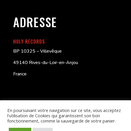
ADRESSE
HOLY RECORDS
BP 10325 – Villevêque
49140 Rives-du-Loir-en-Anjou
France
En poursuivant votre navigation sur ce site, vous acceptez
l'utilisation de Cookies qui garantissent son bon
fonctionnement, comme la sauvegarde de votre panier.
Better Call Swayb
| HOLY RECORDS – © 2024