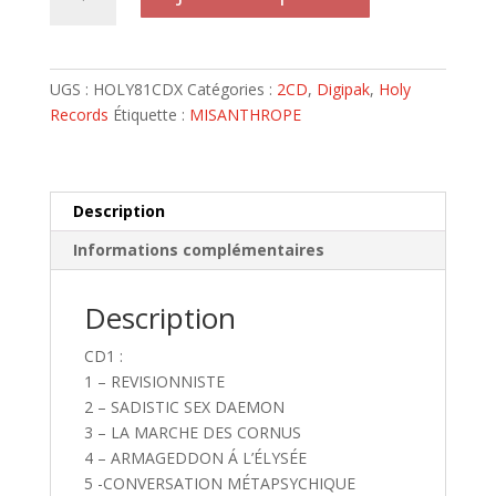
de
MISANTHROPE
-
Deluxe
UGS :
HOLY81CDX
Catégories :
2CD
,
Digipak
,
Holy
2CDs
Records
Étiquette :
MISANTHROPE
Digipack
French
Version
+
Description
Bonus
Informations complémentaires
CD
Sadistic
Sex
Description
Daemon
CD1 :
1 – REVISIONNISTE
2 – SADISTIC SEX DAEMON
3 – LA MARCHE DES CORNUS
4 – ARMAGEDDON Á L’ÉLYSÉE
5 -CONVERSATION MÉTAPSYCHIQUE