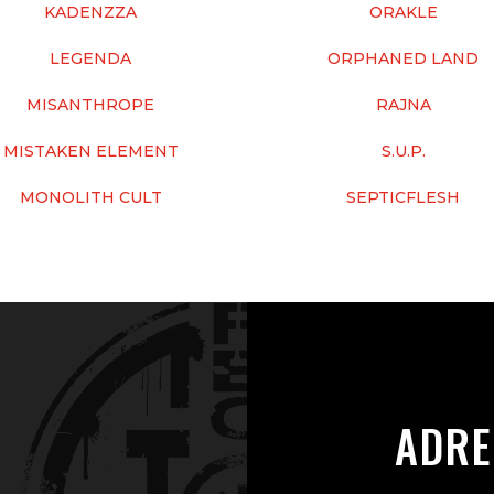
KADENZZA
ORAKLE
LEGENDA
ORPHANED LAND
MISANTHROPE
RAJNA
MISTAKEN ELEMENT
S.U.P.
MONOLITH CULT
SEPTICFLESH
ADRE