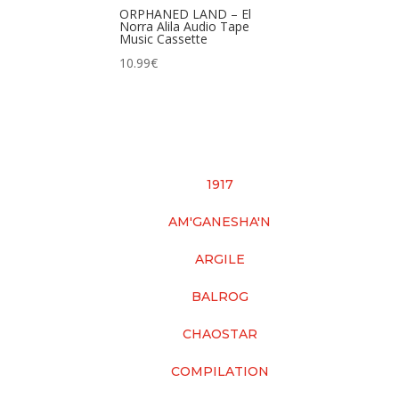
ORPHANED LAND – El
Norra Alila Audio Tape
Music Cassette
10.99
€
1917
AM'GANESHA'N
ARGILE
BALROG
CHAOSTAR
COMPILATION