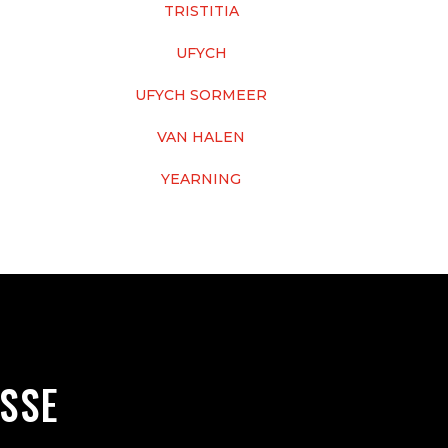
TRISTITIA
UFYCH
UFYCH SORMEER
VAN HALEN
YEARNING
SSE