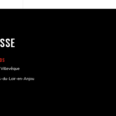
SSE
RDS
Villevêque
-du-Loir-en-Anjou