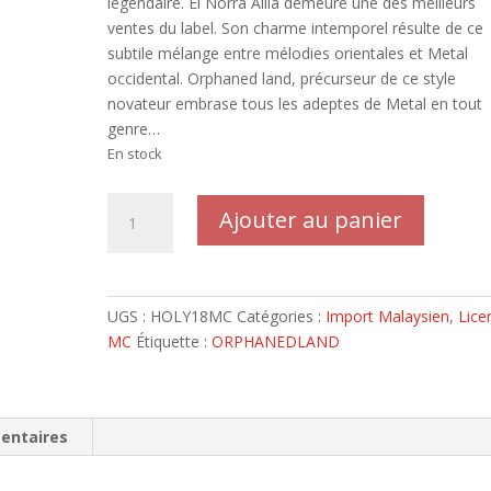
légendaire. El Norra Alila demeure une des meilleurs
ventes du label. Son charme intemporel résulte de ce
subtile mélange entre mélodies orientales et Metal
occidental. Orphaned land, précurseur de ce style
novateur embrase tous les adeptes de Metal en tout
genre…
En stock
quantité
Ajouter au panier
de
ORPHANED
LAND
-
UGS :
HOLY18MC
Catégories :
Import Malaysien
,
Lice
El
MC
Étiquette :
ORPHANEDLAND
Norra
Alila
Audio
Tape
entaires
Music
Cassette