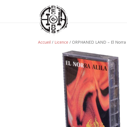
Accueil
/
Licence
/ ORPHANED LAND – El Norra A