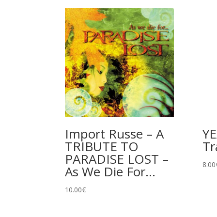
Import Russe – A
YE
TRIBUTE TO
Tr
PARADISE LOST –
8.00
As We Die For…
10.00
€