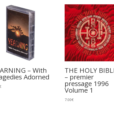
ARNING – With
THE HOLY BIBL
agedies Adorned
– premier
pressage 1996
€
Volume 1
7.00
€