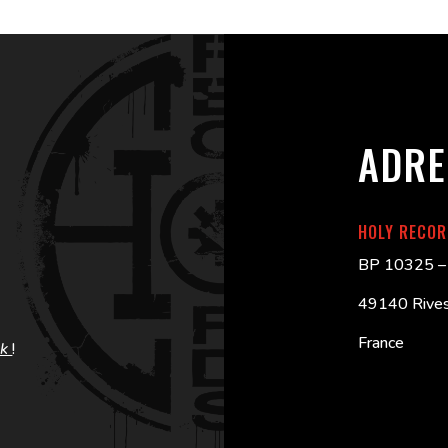
ADRE
HOLY RECO
BP 10325 – 
49140 Rives
France
ok
!