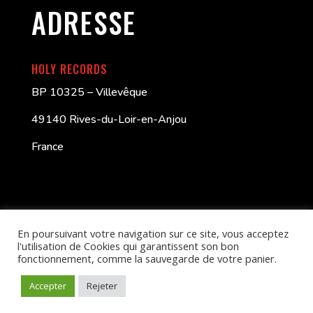
ADRESSE
HOLY RECORDS
BP 10325 – Villevêque
49140 Rives-du-Loir-en-Anjou
France
En poursuivant votre navigation sur ce site, vous acceptez
l'utilisation de Cookies qui garantissent son bon
fonctionnement, comme la sauvegarde de votre panier.
Better Call Swayb
| HOLY RECORDS – © 2024
Accepter
Rejeter
CGV
–
Politique de confidentialité
–
Mentions légales