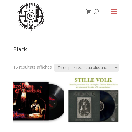
Black
Trié
15 résultats affichés
du
plus
récent
au
plus
ancien