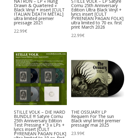
NATRON – LP « Hung
STILLE VOLK – LP Satyre
Drawn & Quartered »
Cornu 25th Anniversary
Black Vinyl + insert [CULT
Edition Ultra Black Vinyl +
ITALIAN DEATH METAL]
lyrics insert [CULT
ultra limited premier
PYRENEAN PAGAN FOLK]
pressage 2021
ultra limited to 70 ex. first
print March 2026
22.99
€
22.99
€
STILLE VOLK – DIE HARD
THE OSSUARY LP
BUNDLE !!! Satyre Cornu
Requiem For The sun
25th Anniversary Edition
Black vinyl limité premier
Test Pressing + 3 x LPs +
pressage mai 2025
lyrics insert [CULT
23.99
€
PYRENEAN PAGAN FOLK]
ultra limited to 19 ex. first