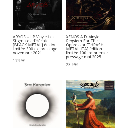
ARYOS – LP Vinyle Les
XENOS A.D. Vinyle
Stigmates d’Hécate
Reqviem For The
[BLACK METAL] édition
Oppressor [THRASH
limitée 300 ex. pressage
METAL ITA] édition
novembre 2021
limitée 100 ex. premier
pressage mai 2025
17.99
€
23.99
€