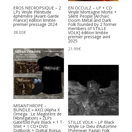
EROS NECROPSIQUE – 2
EN OCCULZ – LP + CD
LPs Vinyle Plénitude
Vinyle Montagne Morte +
éphémère [Avant-Garde
Silent People [Archaïc
France] édition limitée
Doom Metal and Dark
premier pressage 2024
Folk founded by 2 former
members of STILLE
38.00
€
VOLK] édition limitée
premier pressage avril
2025
21.99
€
MISANTHROPE –
BUNDLE « ΑXΩ (Alpha X
Omega : Le Magistère de
l’Abnégation) » 2LPs
Gatefold Pure Black + 1 T-
STILLE VOLK – LP Black
Shirt + 1 CD+DVD
Vinyle Le Dieu d’Automne
Digibook + Digital Bonus
[Pyrenean Pagan Folk