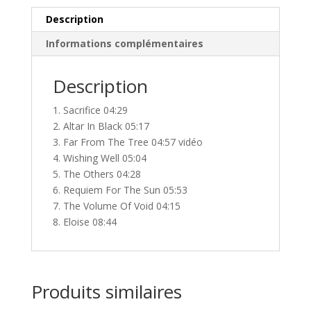
sun
Black
Description
vinyl
Informations complémentaires
limité
premier
Description
pressage
mai
1. Sacrifice 04:29
2025
2. Altar In Black 05:17
3. Far From The Tree 04:57 vidéo
4. Wishing Well 05:04
5. The Others 04:28
6. Requiem For The Sun 05:53
7. The Volume Of Void 04:15
8. Eloise 08:44
Produits similaires