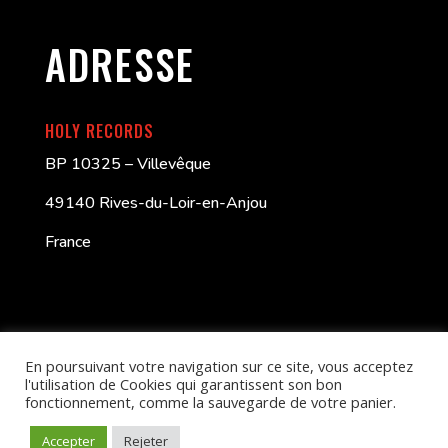
ADRESSE
HOLY RECORDS
BP 10325 – Villevêque
49140 Rives-du-Loir-en-Anjou
France
En poursuivant votre navigation sur ce site, vous acceptez
l'utilisation de Cookies qui garantissent son bon
fonctionnement, comme la sauvegarde de votre panier.
Better Call Swayb
| HOLY RECORDS – © 2024
Accepter
Rejeter