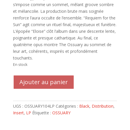
s’impose comme un sommet, mêlant groove sombre
et mélancolie. La production brute mais soignée
renforce l’aura occulte de l’ensemble. “Requiem for the
Sun” agit comme un rituel final, majestueux et funèbre.
L’épopée “Eloise” clôt l’album dans une descente lente,
poignante et presque cathartique. Au final, ce
quatrième opus montre The Ossuary au sommet de
leur art, cohérents, inspirés et profondément
touchants.
En stock
quantité
Ajouter au panier
de
THE
OSSUARY
LP
UGS :
OSSUARY104LP
Catégories :
Black
,
Distribution
,
Requiem
Insert
,
LP
Étiquette :
OSSUARY
For
The