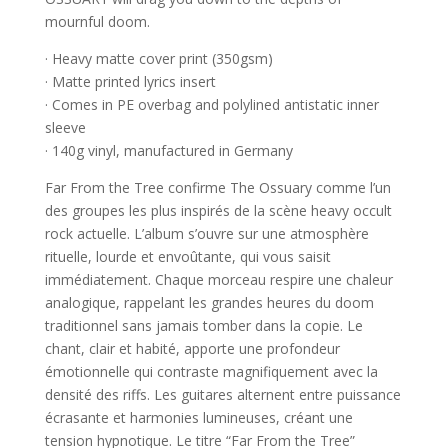
mournful doom.
· Heavy matte cover print (350gsm)
· Matte printed lyrics insert
· Comes in PE overbag and polylined antistatic inner
sleeve
· 140g vinyl, manufactured in Germany
Far From the Tree confirme The Ossuary comme l’un
des groupes les plus inspirés de la scène heavy occult
rock actuelle. L’album s’ouvre sur une atmosphère
rituelle, lourde et envoûtante, qui vous saisit
immédiatement. Chaque morceau respire une chaleur
analogique, rappelant les grandes heures du doom
traditionnel sans jamais tomber dans la copie. Le
chant, clair et habité, apporte une profondeur
émotionnelle qui contraste magnifiquement avec la
densité des riffs. Les guitares alternent entre puissance
écrasante et harmonies lumineuses, créant une
tension hypnotique. Le titre “Far From the Tree”