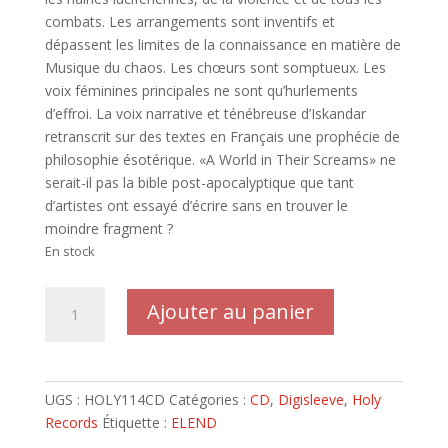
combats. Les arrangements sont inventifs et
dépassent les limites de la connaissance en matière de
Musique du chaos. Les chœurs sont somptueux. Les
voix féminines principales ne sont qu’hurlements
d’effroi. La voix narrative et ténébreuse d’Iskandar
retranscrit sur des textes en Français une prophécie de
philosophie ésotérique. «A World in Their Screams» ne
serait-il pas la bible post-apocalyptique que tant
d’artistes ont essayé d’écrire sans en trouver le
moindre fragment ?
En stock
quantité
Ajouter au panier
de
ELEND
-
Digisleeve
UGS :
HOLY114CD
Catégories :
CD
,
Digisleeve
,
Holy
premier
Records
Étiquette :
ELEND
pressage