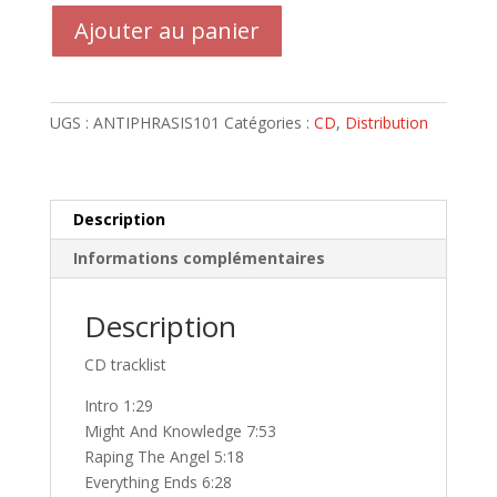
quantité
Ajouter au panier
de
ANTIPHRASIS-
CD
Gutsfuck
UGS :
ANTIPHRASIS101
Catégories :
CD
,
Distribution
[GER
Black
Metal]
premier
Description
pressage
Informations complémentaires
2004
Description
CD tracklist
Intro 1:29
Might And Knowledge 7:53
Raping The Angel 5:18
Everything Ends 6:28