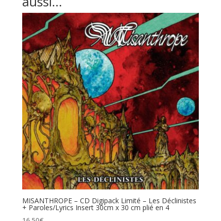
aussi…
MISANTHROPE – CD Digipack Limité – Les Déclinistes
+ Paroles/Lyrics Insert 30cm x 30 cm plié en 4
16.50
€