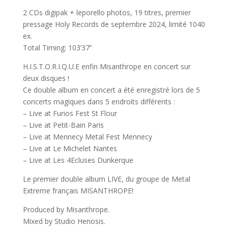
2 CDs digipak + leporello photos, 19 titres, premier
pressage Holy Records de septembre 2024, limité 1040
ex.
Total Timing: 103’37’’
H.I.S.T.O.R.I.Q.U.E enfin Misanthrope en concert sur
deux disques !
Ce double album en concert a été enregistré lors de 5
concerts magiques dans 5 endroits différents :
– Live at Furios Fest St Flour
– Live at Petit-Bain Paris
– Live at Mennecy Metal Fest Mennecy
– Live at Le Michelet Nantes
– Live at Les 4Ecluses Dunkerque
Le premier double album LIVE, du groupe de Metal
Extreme français MISANTHROPE!
Produced by Misanthrope.
Mixed by Studio Henosis.