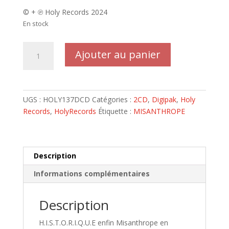
© + ℗ Holy Records 2024
En stock
quantité
Ajouter au panier
de
MISANTHROPE
-
Deluxe
UGS :
HOLY137DCD
Catégories :
2CD
,
Digipak
,
Holy
2CDs
Records
,
HolyRecords
Étiquette :
MISANTHROPE
Digipack
double
album
LIVE
Description
Immortal
Informations complémentaires
Wars
in
Eden
Description
H.I.S.T.O.R.I.Q.U.E enfin Misanthrope en