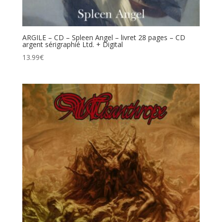
ARGILE – CD – Spleen Angel – livret 28 pages – CD
argent sérigraphié Ltd. + Digital
13.99
€