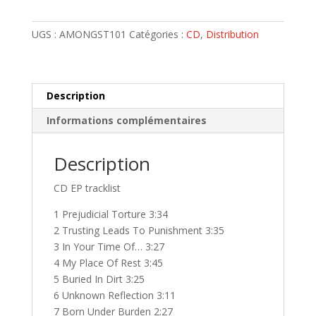
THE
SWARM
UGS :
AMONGST101
Catégories :
CD
,
Distribution
-
CD
Crowning
The
Description
Defeated
Informations complémentaires
[USA
Death
Description
Core]
premier
CD EP tracklist
pressage
2003
1 Prejudicial Torture 3:34
2 Trusting Leads To Punishment 3:35
3 In Your Time Of… 3:27
4 My Place Of Rest 3:45
5 Buried In Dirt 3:25
6 Unknown Reflection 3:11
7 Born Under Burden 2:27