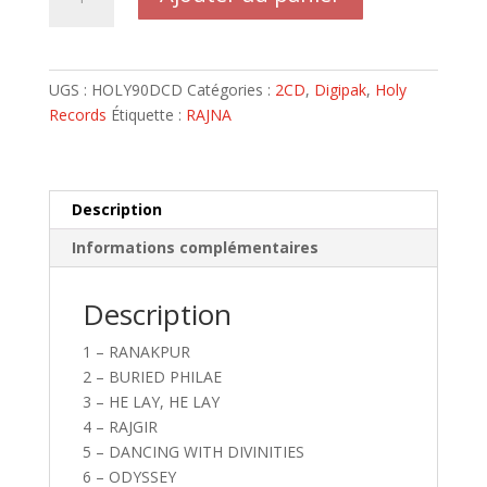
de
RAJNA
-
2CDs
UGS :
HOLY90DCD
Catégories :
2CD
,
Digipak
,
Holy
Digipack
Records
Étiquette :
RAJNA
Hidden
Temple
Description
Informations complémentaires
Description
1 – RANAKPUR
2 – BURIED PHILAE
3 – HE LAY, HE LAY
4 – RAJGIR
5 – DANCING WITH DIVINITIES
6 – ODYSSEY