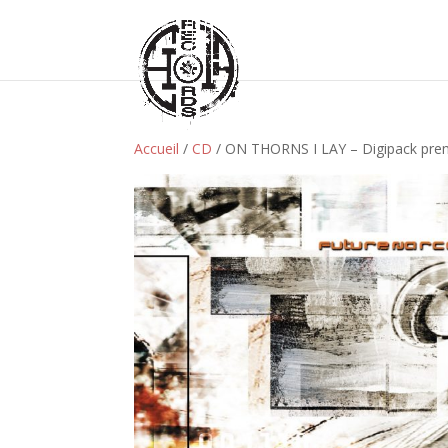
Accueil
/
CD
/ ON THORNS I LAY – Digipack prem