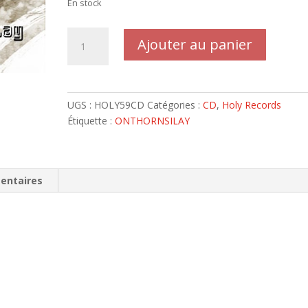
En stock
quantité
Ajouter au panier
de
ON
THORNS
I
UGS :
HOLY59CD
Catégories :
CD
,
Holy Records
LAY
Étiquette :
ONTHORNSILAY
-
Digipack
premier
pressage
entaires
2000
Future
Narcotic