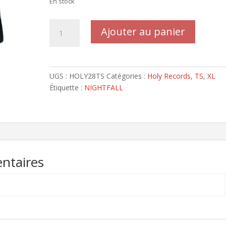
En stock
quantité
Ajouter au panier
de
NIGHTFALL
-
Uniquement
UGS :
HOLY28TS
Catégories :
Holy Records
,
TS
,
XL
disponible
Étiquette :
NIGHTFALL
en
taille
XL
Lesbian
Show
ntaires