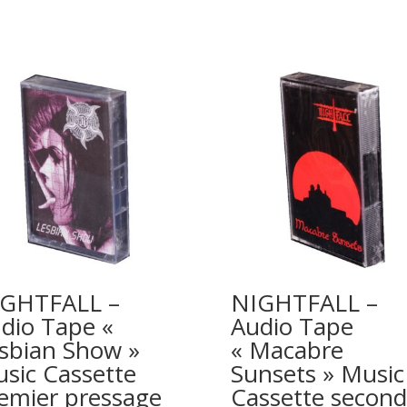
GHTFALL –
NIGHTFALL –
dio Tape «
Audio Tape
sbian Show »
« Macabre
sic Cassette
Sunsets » Music
emier pressage
Cassette second