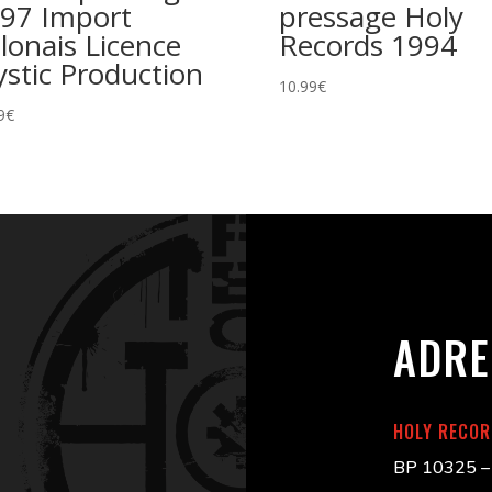
97 Import
pressage Holy
lonais Licence
Records 1994
stic Production
10.99
€
9
€
ADRE
HOLY RECO
BP 10325 – 