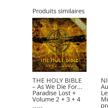
Produits similaires
THE HOLY BIBLE
NI
– As We Die For…
Au
Paradise Lost +
Le
Volume 2 + 3 + 4
Mu
pr