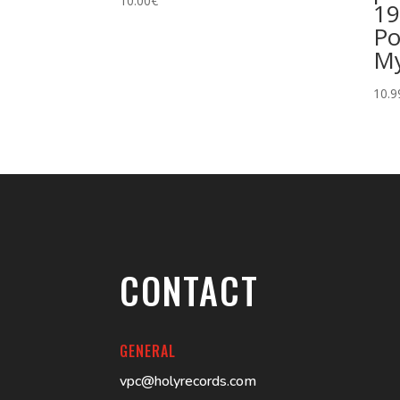
10.00
€
19
Po
My
10.9
CONTACT
GENERAL
vpc@holyrecords.com