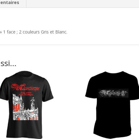
Omega
entaires
:
Le
Magistère
de
 face ; 2 couleurs Gris et Blanc.
l’Abnégation)
ussi…