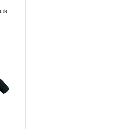
e de
–