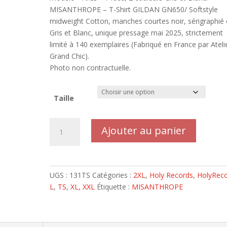
MISANTHROPE – T-Shirt GILDAN GN650/ Softstyle
midweight Cotton, manches courtes noir, sérigraphié
Gris et Blanc, unique pressage mai 2025, strictement
limité à 140 exemplaires (Fabriqué en France par Ateli
Grand Chic).
Photo non contractuelle.
Taille
quantité
Ajouter au panier
de
MISANTHROPE
-
T-
UGS :
131TS
Catégories :
2XL
,
Holy Records
,
HolyRec
Shirt
L
,
TS
,
XL
,
XXL
Étiquette :
MISANTHROPE
ΑXΩ
(Alpha
X