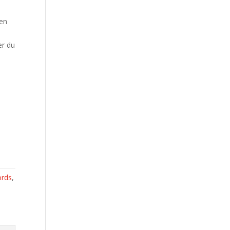
 en
er du
ords
,