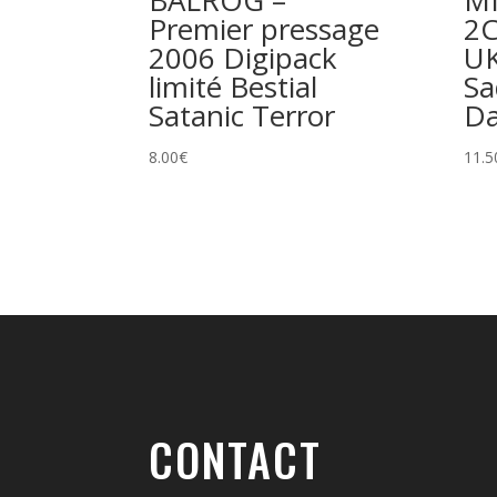
Premier pressage
2C
2006 Digipack
UK
limité Bestial
Sa
Satanic Terror
D
8.00
€
11.5
CONTACT