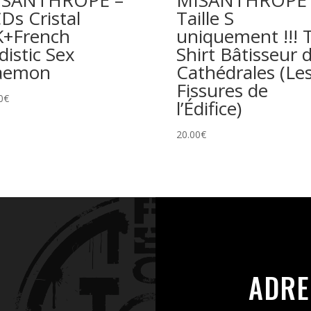
Ds Cristal
Taille S
+French
uniquement !!! T
distic Sex
Shirt Bâtisseur 
aemon
Cathédrales (Le
Fissures de
0
€
l’Édifice)
20.00
€
ADRE