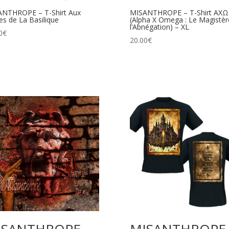
ANTHROPE – T-Shirt Aux
MISANTHROPE – T-Shirt ΑXΩ
es de La Basilique
(Alpha X Omega : Le Magistèr
l’Abnégation) – XL
0
€
20.00
€
ISANTHROPE –
MISANTHROPE 