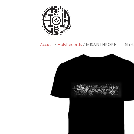
Accueil
/
HolyRecords
/ MISANTHROPE – T-Shirt 