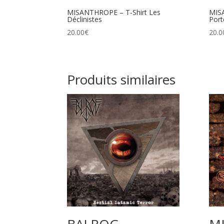
MISANTHROPE – T-Shirt Les
MIS
Déclinistes
Port
20.00
€
20.0
Produits similaires
BALROG –
M