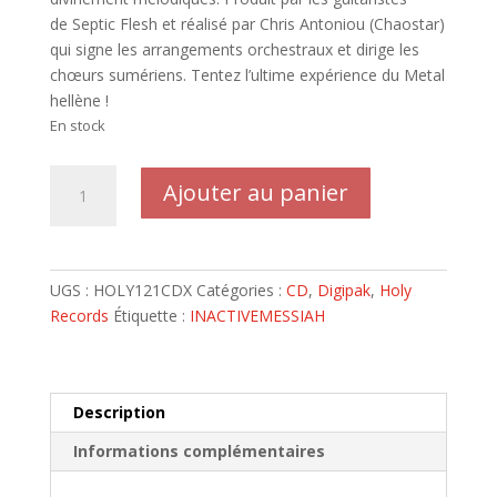
de Septic Flesh et réalisé par Chris Antoniou (Chaostar)
qui signe les arrangements orchestraux et dirige les
chœurs sumériens. Tentez l’ultime expérience du Metal
hellène !
En stock
quantité
Ajouter au panier
de
INACTIVE
MESSIAH
-
UGS :
HOLY121CDX
Catégories :
CD
,
Digipak
,
Holy
Digipack
Records
Étiquette :
INACTIVEMESSIAH
Limité
premier
pressage
Sinful
Description
Nation
Informations complémentaires