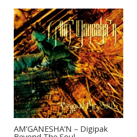
AM’GANESHA’N – Digipak
Beyond The Soul