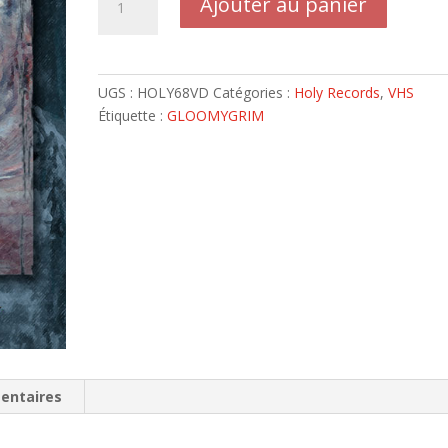
Ajouter au panier
de
GLOOMY
GRIM
-
UGS :
HOLY68VD
Catégories :
Holy Records
,
VHS
VHS
Étiquette :
GLOOMYGRIM
Born
In
Fire
entaires