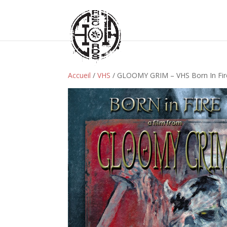
Accueil
/
VHS
/ GLOOMY GRIM – VHS Born In Fir