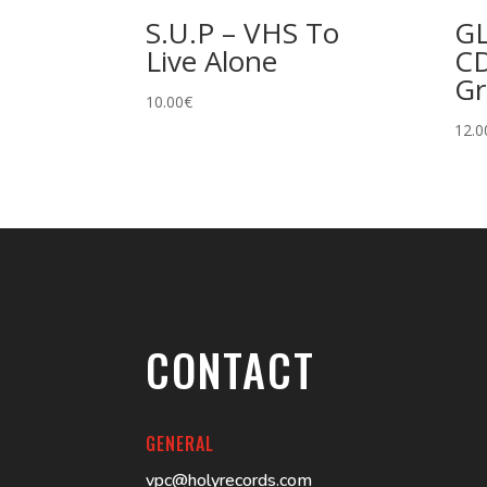
S.U.P – VHS To
G
Live Alone
C
Gr
10.00
€
12.0
CONTACT
GENERAL
vpc@holyrecords.com