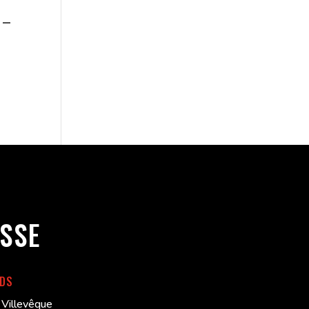
 –
SSE
RDS
Villevêque